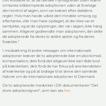
Det kritisable er, at de danske myndigheder uden videre
omtanke blåstemplede adoptionen uden at foretage
den kontrol af sagen, som var krævet efter datidens
regler. Hvis man havde udvist den mindste omsorg og
eftertanke, ville man have opdaget, at der ikke var et
samtykke, og at de oplysninger, der var i sagen, ikke hang
sammen. Alligevel godkendte man adoptionen, der skilte
de adopterede fra deres to ældre søstre og fra deres
forældre.”
I modsætning til andre retssager om internationale
adoptioner kræver de to adopterede ikke en økonomisk
kompensation, dels fordi det alligevel ikke kan råde bod
på krænkelsen, dels fordi de har fokus på anerkendelsen
af krænkelse og på at bidrage til at skrive den samlede
historie om de internationale adoptioner til Danmark.
De to adopterede medvirker i DR-dokumentaren “Det
store adoptionstyveri”, som kan ses
her
.