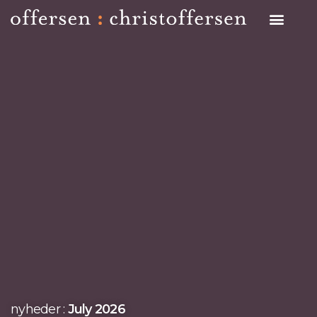
Search on Site
nyheder :
July 2026