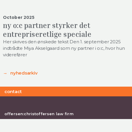
October 2025
ny o:c partner styrker det
entrepriseretlige speciale
Her skrives den ønskede tekst Den 1. september 2025
indtrådte Miya Akselgaard som ny partner i o:c, hvor hun
viderefører
nyhedsarkiv
contact
offersen:christoffersen law firm
Rigensgade 11
DK - 1316 Copenhagen K