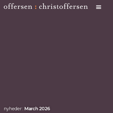
Search on Site
nyheder :
March 2026