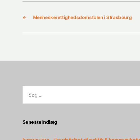
←
Menneskerettighedsdomstolen i Strasbourg
Seneste indlæg
kursus: jura – i krydsfeltet af politik & kommunikati