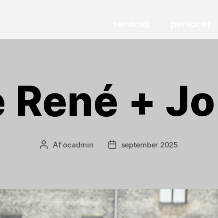
services
personer
e René + J
Af
ocadmin
september 2025