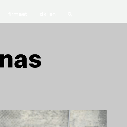
firmaet
dk
en
onas