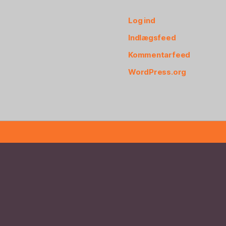
Log ind
Indlægsfeed
Kommentarfeed
WordPress.org