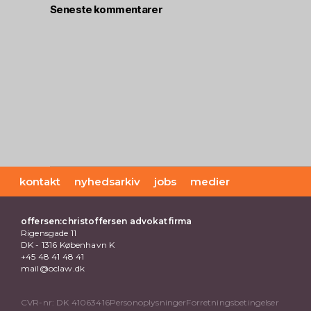
Seneste kommentarer
kontakt
nyhedsarkiv
jobs
medier
offersen:christoffersen advokatfirma
Rigensgade 11
DK - 1316 København K
+45 48 41 48 41
mail@oclaw.dk
CVR-nr: DK 41063416
Personoplysninger
Forretningsbetingelser