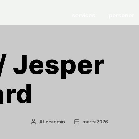
services
personer
/ Jesper
ard
Af
ocadmin
marts 2026