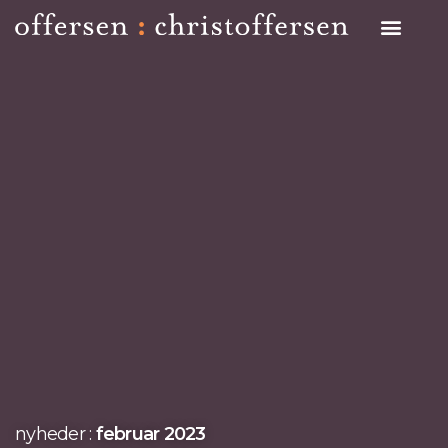
Search on Site
nyheder :
februar 2023