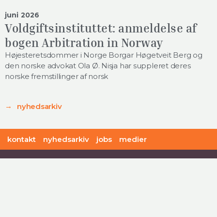
juni 2026
Voldgiftsinstituttet: anmeldelse af
bogen Arbitration in Norway
Højesteretsdommer i Norge Borgar Høgetveit Berg og
den norske advokat Ola Ø. Nisja har suppleret deres
norske fremstillinger af norsk
nyhedsarkiv
kontakt
nyhedsarkiv
jobs
medier
offersen:christoffersen advokatfirma
Rigensgade 11
DK - 1316 København K
+45 48 41 48 41