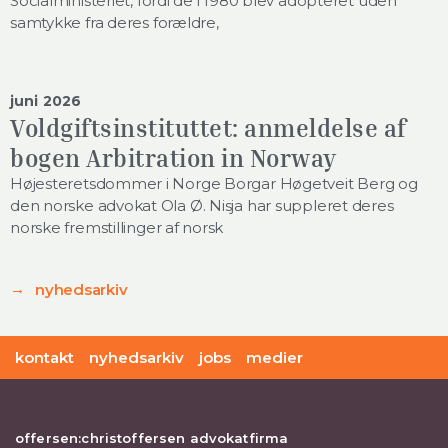
Socialministeriet, fordi de i 1980 blev adopteret uden
samtykke fra deres forældre,
juni 2026
Voldgiftsinstituttet: anmeldelse af
bogen Arbitration in Norway
Højesteretsdommer i Norge Borgar Høgetveit Berg og
den norske advokat Ola Ø. Nisja har suppleret deres
norske fremstillinger af norsk
nyhedsarkiv
kontakt
nyhedsarkiv
jobs
medier
offersen:christoffersen advokatfirma