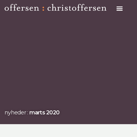
Search on Site
nyheder :
marts 2020