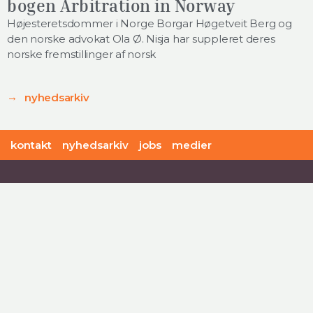
bogen Arbitration in Norway
Højesteretsdommer i Norge Borgar Høgetveit Berg og
den norske advokat Ola Ø. Nisja har suppleret deres
norske fremstillinger af norsk
nyhedsarkiv
kontakt
nyhedsarkiv
jobs
medier
offersen:christoffersen advokatfirma
Rigensgade 11
DK - 1316 København K
+45 48 41 48 41
mail@oclaw.dk
CVR-nr: DK 41063416