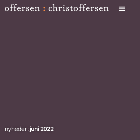
Search on Site
nyheder :
juni 2022