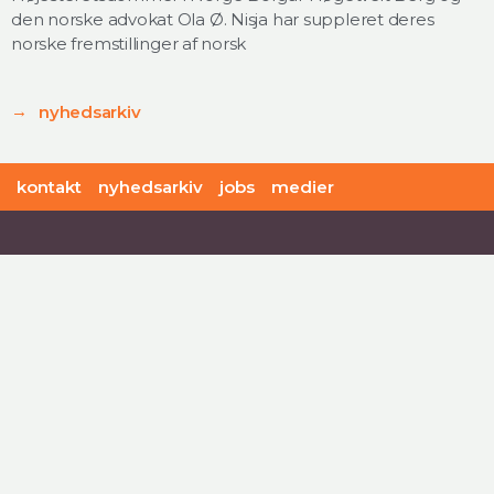
den norske advokat Ola Ø. Nisja har suppleret deres
norske fremstillinger af norsk
nyhedsarkiv
kontakt
nyhedsarkiv
jobs
medier
offersen:christoffersen advokatfirma
Rigensgade 11
DK - 1316 København K
+45 48 41 48 41
mail@oclaw.dk
CVR-nr: DK 41063416
Personoplysninger