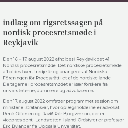
indlæg om rigsretssagen på
nordisk procesretsmøde i
Reykjavik
Den 16. – 17. august 2022 afholdes i Reykjavik det 41.
Nordisk procesretsmøde. Det nordiske procesretsmøde
afholdes hvert tredje år og arrangeres af Nordiska
Föreningen för Processrätt i et af de nordiske lande.
Deltagerne i procesretsmødet er især forskere fra
universiteterne, dommere og advokaterne.
Den 17. august 2022 omfatter programmet session om
ministeriel strafansvar, hvor oplægsholderne er advokat
René Offersen og Davíð Þór Björgvinsson, der er
vicepræsident i Landsretten, Island. Ordstyrer er professor
Eric Bylander fra Uppsala Universitet.