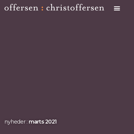
Search on Site
nyheder :
marts 2021