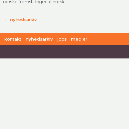
norske fremstillinger af norsk
nyhedsarkiv
kontakt
nyhedsarkiv
jobs
medier
offersen:christoffersen advokatfirma
Rigensgade 11
DK - 1316 København K
+45 48 41 48 41
mail@oclaw.dk
CVR-nr: DK 41063416
Personoplysninger
Forretningsbetingelser