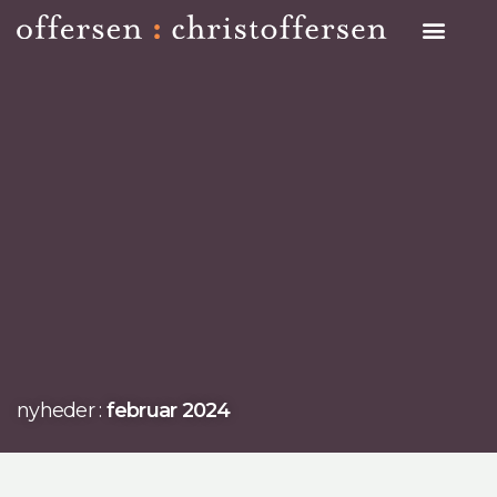
Search on Site
nyheder :
februar 2024