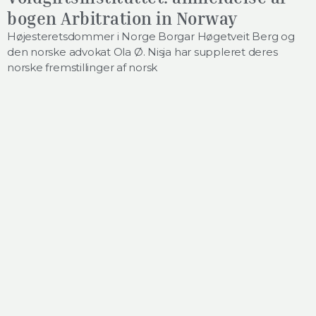
bogen Arbitration in Norway
Højesteretsdommer i Norge Borgar Høgetveit Berg og
den norske advokat Ola Ø. Nisja har suppleret deres
norske fremstillinger af norsk
nyhedsarkiv
kontakt
nyhedsarkiv
jobs
medier
offersen:christoffersen advokatfirma
Rigensgade 11
DK - 1316 København K
+45 48 41 48 41
mail@oclaw.dk