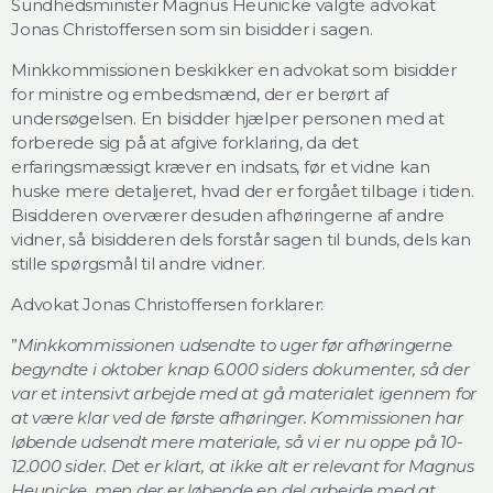
Sundhedsminister Magnus Heunicke valgte advokat
Jonas Christoffersen som sin bisidder i sagen.
Minkkommissionen beskikker en advokat som bisidder
for ministre og embedsmænd, der er berørt af
undersøgelsen. En bisidder hjælper personen med at
forberede sig på at afgive forklaring, da det
erfaringsmæssigt kræver en indsats, før et vidne kan
huske mere detaljeret, hvad der er forgået tilbage i tiden.
Bisidderen overværer desuden afhøringerne af andre
vidner, så bisidderen dels forstår sagen til bunds, dels kan
stille spørgsmål til andre vidner.
Advokat Jonas Christoffersen forklarer:
”
Minkkommissionen udsendte to uger før afhøringerne
begyndte i oktober knap 6.000 siders dokumenter, så der
var et intensivt arbejde med at gå materialet igennem for
at være klar ved de første afhøringer. Kommissionen har
løbende udsendt mere materiale, så vi er nu oppe på 10-
12.000 sider. Det er klart, at ikke alt er relevant for Magnus
Heunicke, men der er løbende en del arbejde med at