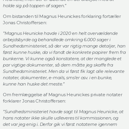
holde sig på toppen af sagen.”
Om bistanden til Magnus Heunickes forklaring fortæller
Jonas Christoffersen:
”Magnus Heunicke havde i 2020 en helt overvældende
arbejdsbyrde og behandlede omkring 6.000 sager i
Sundhedsministeriet, så der var rigtig mange detaljer, han
først kunne huske, da vi fandt de konkrete papirer frem fra
bunkerne. Vi kunne også konstatere, at der manglede et
par vigtige dokumenter, så dem måtte jeg skaffe fra
Sundhedsministeriet. Men da vi først fik lagt alle relevante
notater, dokumenter, e-mails, sms’er osv. i en bunke,
kunne han huske det meste.”
Om fremlæggelse af Magnus Heunickes private notater
forklarer Jonas Christoffersen:
”Sundhedsministeriet havde sagt til Magnus Heunicke, at
hans notater ikke skulle udleveres til kommissionen, og
det var jeg enig i. Derfor gik vi først notaterne igennem