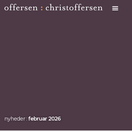
Search on Site
nyheder :
februar 2026