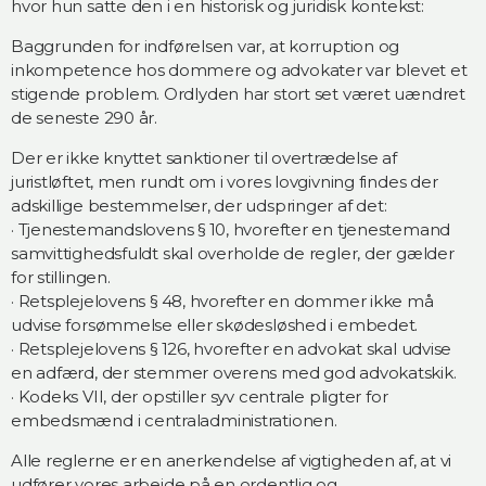
hvor hun satte den i en historisk og juridisk kontekst:
Baggrunden for indførelsen var, at korruption og
inkompetence hos dommere og advokater var blevet et
stigende problem. Ordlyden har stort set været uændret
de seneste 290 år.
Der er ikke knyttet sanktioner til overtrædelse af
juristløftet, men rundt om i vores lovgivning findes der
adskillige bestemmelser, der udspringer af det:
· Tjenestemandslovens § 10, hvorefter en tjenestemand
samvittighedsfuldt skal overholde de regler, der gælder
for stillingen.
· Retsplejelovens § 48, hvorefter en dommer ikke må
udvise forsømmelse eller skødesløshed i embedet.
· Retsplejelovens § 126, hvorefter en advokat skal udvise
en adfærd, der stemmer overens med god advokatskik.
· Kodeks VII, der opstiller syv centrale pligter for
embedsmænd i centraladministrationen.
Alle reglerne er en anerkendelse af vigtigheden af, at vi
udfører vores arbejde på en ordentlig og