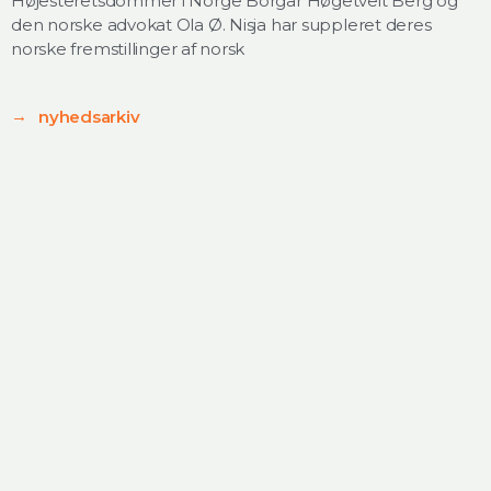
Højesteretsdommer i Norge Borgar Høgetveit Berg og
den norske advokat Ola Ø. Nisja har suppleret deres
norske fremstillinger af norsk
nyhedsarkiv
kontakt
nyhedsarkiv
jobs
medier
offersen:christoffersen advokatfirma
Rigensgade 11
DK - 1316 København K
+45 48 41 48 41
mail@oclaw.dk
CVR-nr: DK 41063416
Personoplysninger