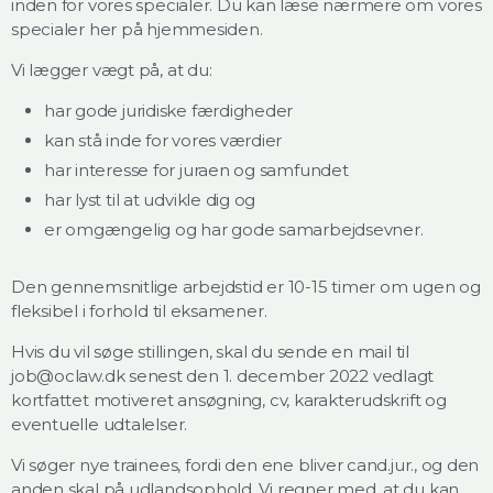
inden for vores specialer. Du kan læse nærmere om vores
specialer her på hjemmesiden.
Vi lægger vægt på, at du:
har gode juridiske færdigheder
kan stå inde for vores værdier
har interesse for juraen og samfundet
har lyst til at udvikle dig og
er omgængelig og har gode samarbejdsevner.
Den gennemsnitlige arbejdstid er 10-15 timer om ugen og
fleksibel i forhold til eksamener.
Hvis du vil søge stillingen, skal du sende en mail til
job@oclaw.dk senest den 1. december 2022 vedlagt
kortfattet motiveret ansøgning, cv, karakterudskrift og
eventuelle udtalelser.
Vi søger nye trainees, fordi den ene bliver cand.jur., og den
anden skal på udlandsophold. Vi regner med, at du kan