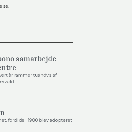
else.
-bono samarbejde
entre
rt år rammer tusindvis af
nervold
en
et, fordi de i 1980 blev adopteret