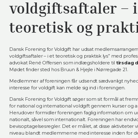
voldgiftsaftaler – i
teoretisk og prakt
Dansk Forening for Voldgift har udsat medlemsarrangeme
voldgiftsaftaler – i et teoretisk og praktisk lys” med profes
advokat René Offersen som indlægsholdere til
tirsdag d
Mødet finder sted hos Bruun & Hjejle i Nørregade 21.
Medlemmer af foreningen får udsendt sædvanligt nyhe
interesse for voldgift kan melde sig ind i foreningen.
Dansk Forening for Voldgift søger som sit formål at fre
for national og international voldgift gennem kurser og 
Herudover formidler foreningen faglig information om udvi
nationalt, såvel som internationalt. Foreningen har endv
bevisoptagelsesregler. Det er målet, at disse aktiviteter vil
niveau blandt medlemmerne med interesse inden for de