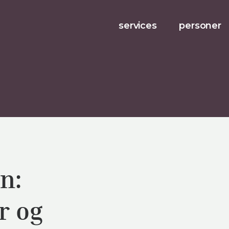
services
personer
n:
r og