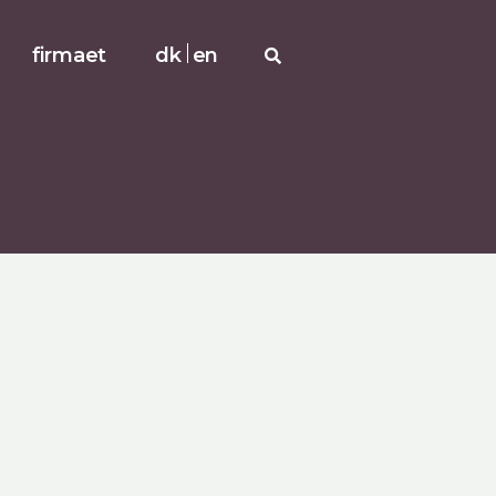
firmaet
dk
en