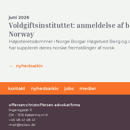
juni 2026
Voldgiftsinstituttet: anmeldelse af 
Norway
Højesteretsdommer i Norge Borgar Høgetveit Berg og de
har suppleret deres norske fremstillinger af norsk
nyhedsarkiv
kontakt
nyhedsarkiv
jobs
medier
offersen:christoffersen advokatfirma
Rigensgade 11
DK - 1316 København K
+45 48 41 48 41
mail@oclaw.dk