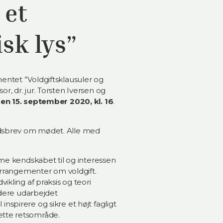
 et
isk lys”
ntet ”Voldgiftsklausuler og
sor, dr. jur. Torsten Iversen og
en 15. september 2020, kl. 16
.
dsbrev om mødet. Alle med
mme kendskabet til og interessen
arrangementer om voldgift.
kling af praksis og teori
idere udarbejdet
 inspirere og sikre et højt fagligt
tte retsområde.