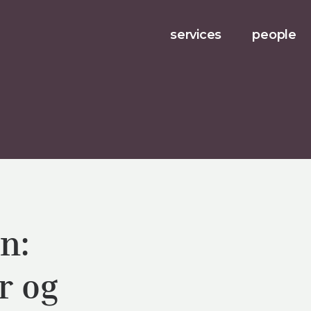
services
people
n:
r og