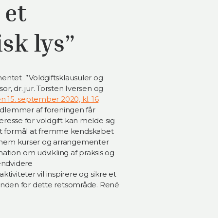
 et
isk lys”
entet ”Voldgiftsklausuler og
sor, dr. jur. Torsten Iversen og
en 15. september 2020, kl. 16
.
dlemmer af foreningen får
esse for voldgift kan melde sig
 sit formål at fremme kendskabet
 gennem kurser og arrangementer
mation om udvikling af praksis og
 endvidere
tiviteter vil inspirere og sikre et
inden for dette retsområde. René