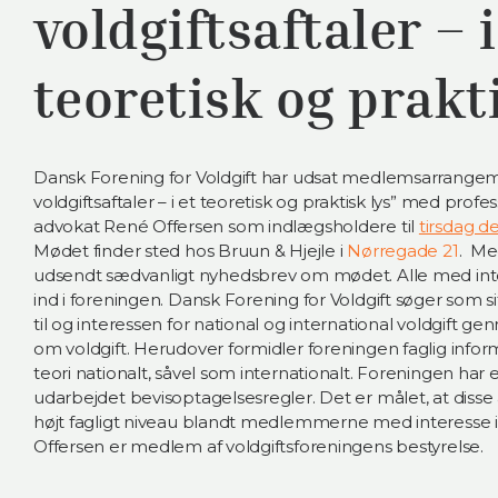
voldgiftsaftaler – i
teoretisk og prakt
Dansk Forening for Voldgift har udsat medlemsarrangem
voldgiftsaftaler – i et teoretisk og praktisk lys” med profes
advokat René Offersen som indlægsholdere til
tirsdag d
Mødet finder sted hos Bruun & Hjejle i
Nørregade 21
. Me
udsendt sædvanligt nyhedsbrev om mødet. Alle med inter
ind i foreningen. Dansk Forening for Voldgift søger som
til og interessen for national og international voldgift
om voldgift. Herudover formidler foreningen faglig infor
teori nationalt, såvel som internationalt. Foreningen har
udarbejdet bevisoptagelsesregler. Det er målet, at disse ak
højt fagligt niveau blandt medlemmerne med interesse 
Offersen er medlem af voldgiftsforeningens bestyrelse.