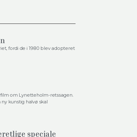
en
et, fordi de i 1980 blev adopteret
film om Lynetteholm-retssagen.
ny kunstig halvø skal
eretlige speciale