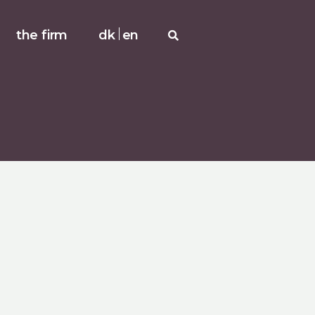
the firm
dk
en