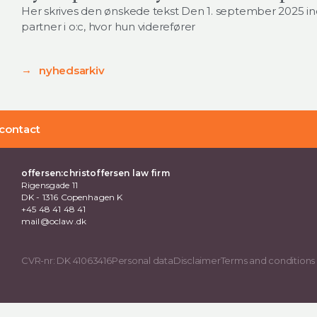
Her skrives den ønskede tekst Den 1. september 2025 i
partner i o:c, hvor hun viderefører
nyhedsarkiv
contact
offersen:christoffersen law firm
Rigensgade 11
DK - 1316 Copenhagen K
+45 48 41 48 41
mail@oclaw.dk
CVR-nr: DK 41063416
Personal data
Disclaimer
Terms and conditions