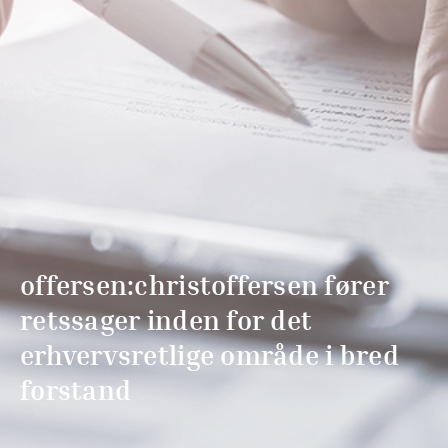
offersen:christoffersen fører
retssager inden for det
erhvervsretlige område i bred
forstand