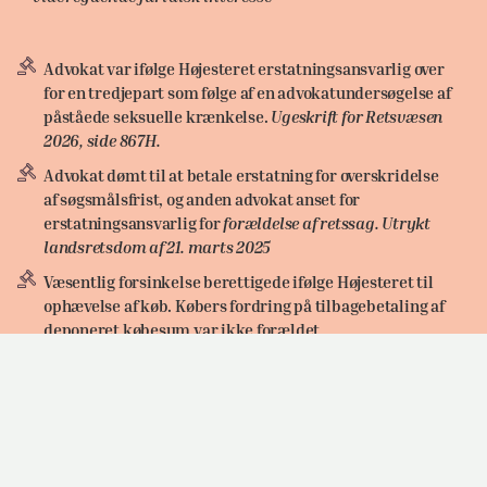
Advokat var ifølge Højesteret erstatningsansvarlig over
for en tredjepart som følge af en advokatundersøgelse af
påståede seksuelle krænkelse.
Ugeskrift for Retsvæsen
2026, side 867H.
Advokat dømt til at betale erstatning for overskridelse
af søgsmålsfrist, og anden advokat anset for
erstatningsansvarlig for
forældelse af retssag. Utrykt
landsretsdom af 21. marts 2025
Væsentlig forsinkelse berettigede ifølge Højesteret til
ophævelse af køb. Købers fordring på tilbagebetaling af
deponeret købesum var ikke forældet
(Ugeskrift for Retsvæsen 2018, side 3512)
Pihl & Søn under konkurs kunne ifølge Højesteret
foretage konkursregulering med hensyn til en
bestemmelse i en overenskomst. Sagens principielle
karakter fik HK Danmark og Lønmodtagernes