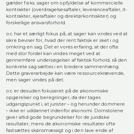
gælder f.eks. sager om opfyldelse af kommercielle
kontrakter (overdragelsesaftaler, leveranceaftaler, it-
kontrakter, ejeraftaler og direktørkontrakter) og
forskellige ansvarsforhold.
o:c har et særligt fokus på, at sager kan vindes ved at
sikre beviser for, hvad der rent faktisk er sket i og
omkring en sag. Det er vores erfaring, at der ofte
med stor fordel kan vindes meget ved at
gennemføre undersøgelser af faktisk forhold, så den
konkrete sag sættes i en bredere sammenhæng.
Dette graverarbejde kan være ressourcekrævende,
men sager vindes på det.
o:c er desuden fokuseret på de økonomiske
opgørelser og beregninger, da der tages
udgangspunkt i, at jurister – og herunder dommere
– ikke er uddannet indenfor økonomi. Domstolene
giver altid gode begrundelser for de juridiske
resultater, mens de økonomiske resultater ofte
fastsættes skønsmæssigt og i den lave ende af